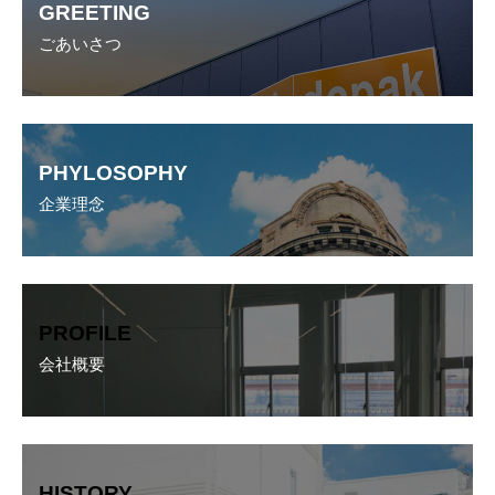
ー
GREETING
リ
ン
ごあいさつ
ク
カ
バ
ー
PHYLOSOPHY
リ
ン
企業理念
ク
カ
バ
ー
PROFILE
リ
ン
会社概要
ク
カ
バ
ー
HISTORY