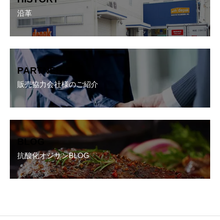
リ
ン
沿革
ク
カ
バ
ー
PARTNER
リ
ン
販売協力会社様のご紹介
ク
カ
バ
ー
BLOG
リ
ン
抗酸化オジサンBLOG
ク