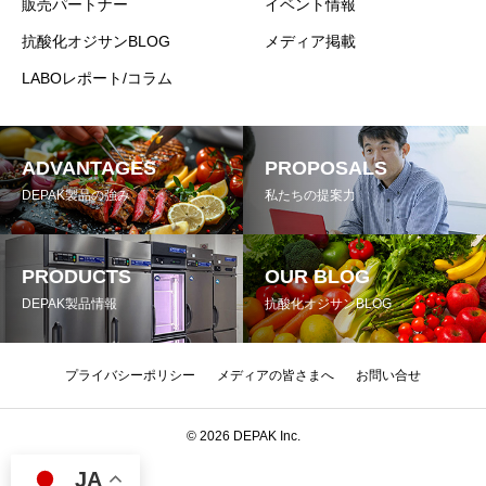
販売パートナー
イベント情報
抗酸化オジサンBLOG
メディア掲載
LABOレポート/コラム
ADVANTAGES
PROPOSALS
DEPAK製品の強み
私たちの提案力
PRODUCTS
OUR BLOG
DEPAK製品情報
抗酸化オジサンBLOG
プライバシーポリシー
メディアの皆さまへ
お問い合せ
© 2026 DEPAK Inc.
JA