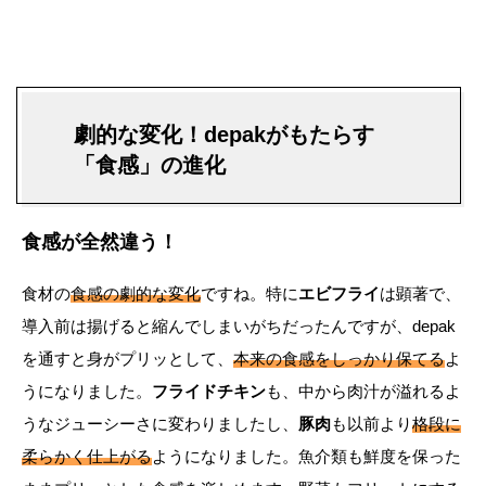
劇的な変化！depakがもたらす
「食感」の進化
食感が全然違う！
食材の
食感の劇的な変化
ですね。特に
エビフライ
は顕著で、
導入前は揚げると縮んでしまいがちだったんですが、depak
を通すと身がプリッとして、
本来の食感をしっかり保てる
よ
うになりました。
フライドチキン
も、中から肉汁が溢れるよ
うなジューシーさに変わりましたし、
豚肉
も以前より
格段に
柔らかく仕上がる
ようになりました。魚介類も鮮度を保った