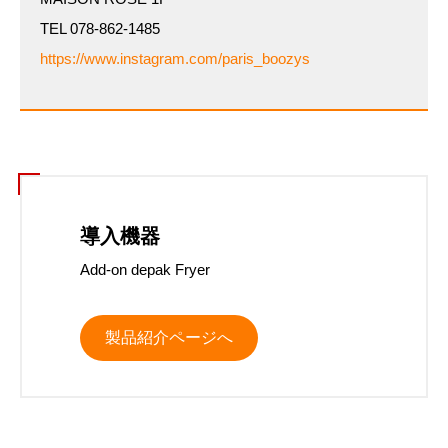
TEL 078-862-1485
https://www.instagram.com/paris_boozys
導入機器
Add-on depak Fryer
製品紹介ページへ