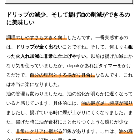
ドリップの減少、そして揚げ油の削減ができるの
に美味しい
調理のしやすさも大きく向上
したんです。一番実感するの
は、
ドリップが全く出ない
ことですね。そして、何よりも
狙
った火入れ加減に非常に仕上げやすい
。以前は揚げ加減にか
なり気を使っていましたが、depakがあればタイマーをかけ
るだけで、
自分の理想とする揚がり具合に
なるんです。これ
は本当に楽になりました。
油の管理も変わりましたね。油の劣化が明らかに遅くなって
いると感じています。具体的には、
油の継ぎ足し頻度が減り
ましたし、揚げている時に煙が上がりにくくなりました。ま
た、揚げた時に油が食材にまとわりつくような感じが少な
く、
非常にクリアに揚がる
印象があります。これは、
油の寿