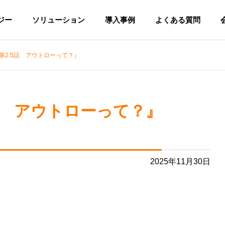
ジー
ソリューション
導入事例
よくある質問
『第2.5話 アウトローって？』
鮮度保持機
解凍・鮮度保持機
G
PHILOSOPHY
5話 アウトローって？』
企業理念
2025年11月30日
PARTNER
解凍・鮮度
解凍 食品製造業者様
鶏肉の解凍 中部食糧株式会社
販売協力会社様のご紹介
DEPAK鮮度保持機
DEPA
様
持のほと
長期間高い鮮度を保持
酸化も抑え
解決！
し、在庫管理に貢献
をそのまま