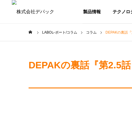
製品情報
テクノロ
LABOレポート/コラム
コラム
DEPAKの裏話
解凍・鮮度保持機
解凍・
GREETIN
DEPAKの裏話『第2.
ごあいさつ
CASE STUDY
PRODUCTS
COMPANY
導入事例
DEPAK製品情報
会社情報
HISTORY
DEPAK
ア オ
牛肉の解凍 有限会社並木商店
鶏肉の
沿革
保持機
様
解凍と鮮度保
んどの問題を