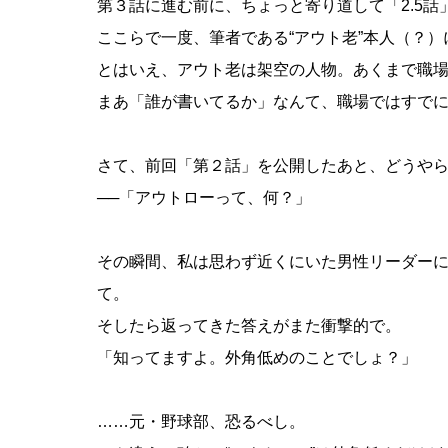
第３話に進む前に、ちょっと寄り道して「2.5話
ここらで一度、筆者である“アウト老”本人（？
とはいえ、アウト老は架空の人物。あくまで職場
まあ「誰が書いてるか」なんて、職場ではすで
さて、前回「第２話」を公開したあと、どうや
──「アウトローって、何？」
その瞬間、私は思わず近くにいた男性リーダー
て。
そしたら返ってきた答えがまた衝撃的で。
「知ってますよ。外角低めのことでしょ？」
……元・野球部、恐るべし。