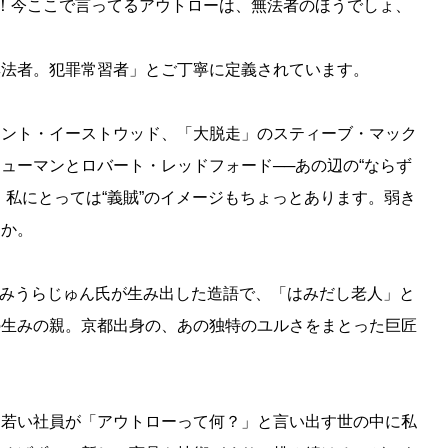
ど！今ここで言ってるアウトローは、無法者のほうでしょ、
無法者。犯罪常習者」とご丁寧に定義されています。
リント・イーストウッド、「大脱走」のスティーブ・マック
ューマンとロバート・レッドフォード──あの辺の“ならず
、私にとっては“義賊”のイメージもちょっとあります。弱き
すか。
る みうらじゅん氏が生み出した造語で、「はみだし老人」と
の生みの親。京都出身の、あの独特のユルさをまとった巨匠
、若い社員が「アウトローって何？」と言い出す世の中に私