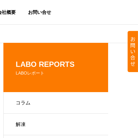
会社概要
お問い合せ
Add-on DEPAK
Add-on DEPAK
PROFILE
LABO REPORTS
会社概要
コラム
BLOG
肉・野菜の鮮度保持熟成 ル・
揚げ物調理 洋
抗酸化オジサンBLOG
K急速凍結機
Add-on DEPAK
ブージー様
解凍
て美味しさ
お持ちの冷蔵庫やフラ
急速冷凍
イヤーに簡単取付